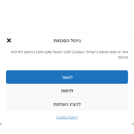
ניהול הסכמות
אתר זה עושה שימוש ב"עוגיות" Cookies לצורך תפעול שוטף ותקין בהתאם למדיניות
פרטיות
פרטי התקשרות
אולם תצוגה: 055-9705970
ווטסאפ: 052-9002592
לאשר
info.giovanni.kitchens@gmail.com
שלמה בן יוסף 9, חיפה
לדחות
להציג העדפות
ניווט באתר
ראשי
Cookie Policy
ארונות מטבח
עיצוב מטבחים