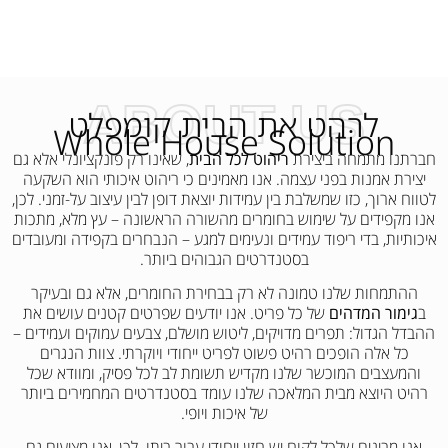
ABOUT US
לרהט את הבית קומפלט
Whole House Solution
חברתנו מתמחה ביצירת
ריהוט לכל הבית
, שאינו רק פונקציונלי אלא גם
יצירת אמנות בפני עצמה. אנו מאמינים כי ריהוט איכותי הוא השקעה
לטווח ארוך, כזו שמשלבת בין עמידות יוצאת דופן לבין עיצוב על-זמני. לכן,
אנו מקפידים על שימוש בחומרים מהשורה הראשונה – עץ מלא, מתכות
איכותיות, בדי ריפוד עמידים ונעימים למגע – הנבחרים בקפידה ומעובדים
בסטנדרטים הגבוהים ביותר.
ההתמחות שלנו טמונה לא רק בבחירת החומרים, אלא גם ובעיקר
ב
גימור המדהים
של כל פריט. אנו יודעים שפרטים קטנים עושים את
ההבדל הגדול: תפרים מדויקים, ליטוש מושלם, צבעים עמוקים ועמידים –
כל אלה הופכים רהיט פשוט לפריט ייחודי ויוקרתי. צוות הנגרים
והמעצבים המוכשר שלנו מקדיש תשומת לב לכל פסיק, ומוודא שכל
רהיט היוצא מבית המלאכה שלנו עומד בסטנדרטים המחמירים ביותר
של איכות ויופי.
אנו מבינים שלכל לקוח יש חזון ייחודי עבור ביתו. לכן, אנו מציעים גם